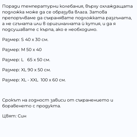
Поради температурни колебания, върху охлаждащата
подложка може да се образува влага. Затова
препоръчваме да съхранявате подложката разгъната,
а не сгъната или в оригиналната ѝ кутия, и да я
подсушавате с кърпа, ако е необходимо.
Размер: S 40 х 30 см.
Размер: М 50 х 40
Размер: L 65 х 50 см.
Размер: XL 90 х 50 см.
Размер: XL - XXL 100 х 60 см.
Срокът на годност зависи от съхранението и
боравенето с продукта.
Цвят: Син