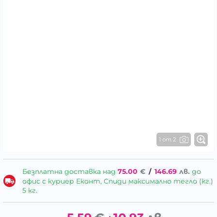
1 от 2
Безплатна доставка над
75.00
€
/
146.69
лв.
до
офис с куриер Еконт, Спиди максимално тегло (кг.)
5 кг.