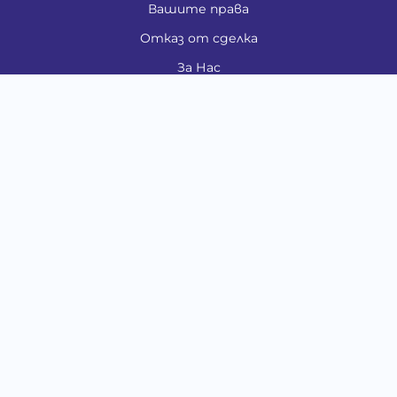
Вашите права
Отказ от сделка
За Нас
Контакти
Карта на сайта
Медия
Енциклопедия
Забавно
Справочник
Здравни проблеми
Категории
Кучета
Котки
Птици