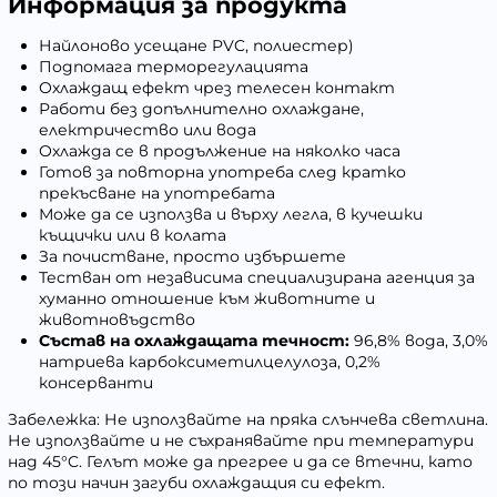
Информация за продукта
Найлоново усещане PVC, полиестер)
Подпомага терморегулацията
Охлаждащ ефект чрез телесен контакт
Работи без допълнително охлаждане,
електричество или вода
Охлажда се в продължение на няколко часа
Готов за повторна употреба след кратко
прекъсване на употребата
Може да се използва и върху легла, в кучешки
къщички или в колата
За почистване, просто избършете
Тестван от независима специализирана агенция за
хуманно отношение към животните и
животновъдство
Състав на охлаждащата течност:
96,8% вода, 3,0%
натриева карбоксиметилцелулоза, 0,2%
консерванти
Забележка: Не използвайте на пряка слънчева светлина.
Не използвайте и не съхранявайте при температури
над 45°C. Гелът може да прегрее и да се втечни, като
по този начин загуби охлаждащия си ефект.