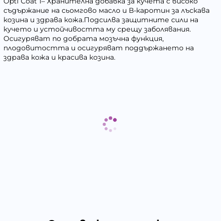
Opti Coat 1– Хранителна добавка за кучета с високо
съдържание на сьомгово масло и В-каротин за лъскава
козина и здрава кожа.Подсилва защитните сили на
кучето и устойчивостта му срещу заболявания.
Осигуряват по добрата мозъчна функция,
плодовитостта и осигуряват поддържането на
здрава кожа и красива козина.