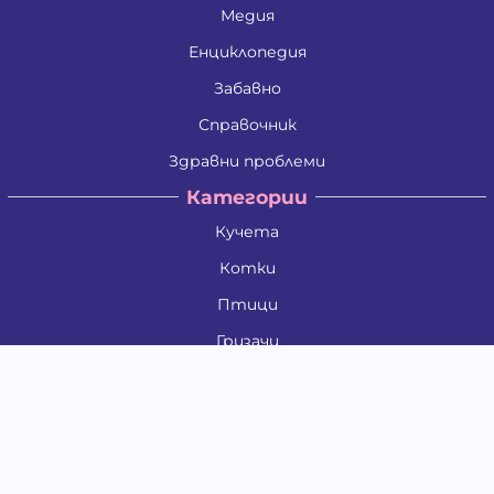
Медия
Енциклопедия
Забавно
Справочник
Здравни проблеми
Категории
Кучета
Котки
Птици
Гризачи
Влечуги и земноводни
Риби
Други животни
За стопани