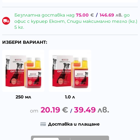
Безплатна доставка над
75.00
€
/
146.69
лв.
до
офис с куриер Еконт, Спиди максимално тегло (кг.)
5 кг.
ИЗБЕРИ ВАРИАНТ:
250 мл
1.0 л
20.19
€
39.49
лв.
/
Доставка и плащане