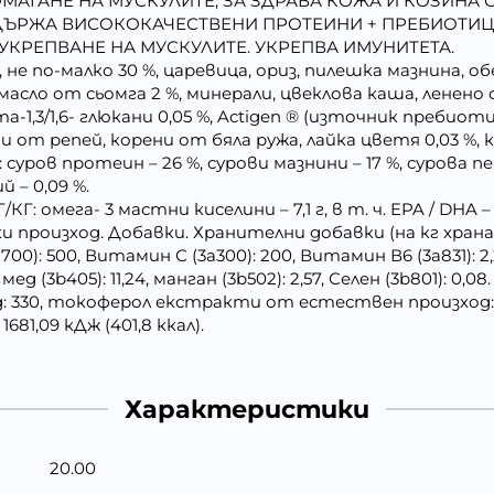
ГАНЕ НА МУСКУЛИТЕ, ЗА ЗДРАВА КОЖА И КОЗИНА С О
СЪДЪРЖА ВИСОКОКАЧЕСТВЕНИ ПРОТЕИНИ + ПРЕБИОТ
УКРЕПВАНЕ НА МУСКУЛИТЕ. УКРЕПВА ИМУНИТЕТА.
е по-малко 30 %, царевица, ориз, пилешка мазнина, об
сло от сьомга 2 %, минерали, цвеклова каша, ленено се
та-1,3/1,6- глюкани 0,05 %, Actigen ® (източник пребиот
ни от репей, корени от бяла ружа, лайка цветя 0,03 %,
в протеин – 26 %, сурови мазнини – 17 %, сурова пепел 
й – 0,09 %.
омега- 3 мастни киселини – 7,1 г, в т. ч. EPA / DHA – 3
роизход. Добавки. Хранителни добавки (на кг храна), м
00): 500, Витамин С (3a300): 200, Витамин В6 (3a831): 2,
мед (3b405): 11,24, манган (3b502): 2,57, Селен (3b801): 0,
д: 330, токоферол екстракти от естествен произхо
1,09 кДж (401,8 ккал).
Характеристики
20.00