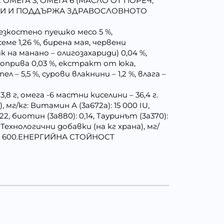
МЕГА 3, ОМЕГА 6 (МАСЛО ОТ ПОРЕЧ,
ИЦИ И ПОДДЪРЖА ЗДРАВОСЛОВНОТО
езкостено пуешко месо 5 %,
ме 1,26 %, бирена мая, червени
ик на манано – олигозахариди) 0,04 %,
 коприва 0,03 %, екстракт от юка,
– 5,5 %, сурови влакнини – 1,2 %, влага –
,8 г, омега -6 мастни киселини – 36,4 г.
г/кг: Витамин А (3a672a): 15 000 IU,
22, биотин (3a880): 0,14, Тауринът (3a370):
08. Технологични добавки (на кг храна), мг/
д: 600.ЕНЕРГИЙНА СТОЙНОСТ