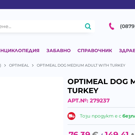
(0879
ЕНЦИКЛОПЕДИЯ
ЗАБАВНО
СПРАВОЧНИК
ЗДРА
)
OPTIMEAL
OPTIMEAL DOG MEDIUM ADULT WITH TURKEY
OPTIMEAL DOG 
TURKEY
АРТ.№:
279237
Този продукт е с
безп
76.39
€
149.41
л