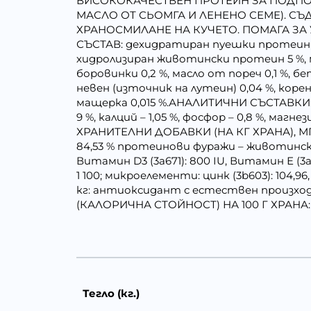
ВИСОКОКАЧЕСТВЕН ПРОТЕИН ЗА ПОДПОМА
МАСЛО ОТ СЬОМГА И ЛЕНЕНО СЕМЕ). 
ХРАНОСМИЛАНЕ НА КУЧЕТО. ПОМАГА ЗА 
СЪСТАВ: дехидратиран пуешки протеин, н
хидролизиран животински протеин 5 %, ма
боровинки 0,2 %, масло от пореч 0,1 %, бе
невен (източник на лутеин) 0,04 %, коре
мащерка 0,015 %.АНАЛИТИЧНИ СЪСТАВКИ: суро
9 %, калций – 1,05 %, фосфор – 0,8 %, магнези
ХРАНИТЕЛНИ ДОБАВКИ (НА КГ ХРАНА), МГ/КГ: 
84,53 % протеинови фуражи – животински п
Витамин D3 (3a671): 800 IU, Витамин Е (3a7
1 100; микроелементи: цинк (3b603): 104,96, 
кг: антиоксидант с естествен произхо
(КАЛОРИЧНА СТОЙНОСТ) НА 100 Г ХРАНА: 168
Тегло (кг.)