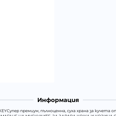
Информация
YСупер премиум, пълноценна, суха храна за кучета о