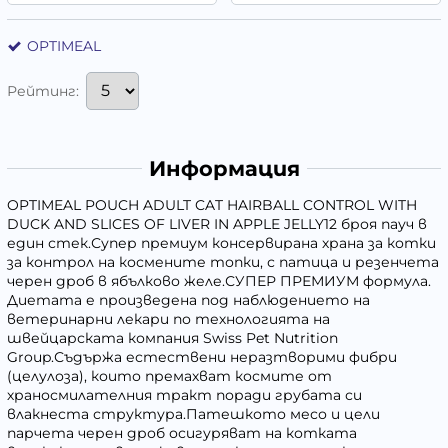
OPTIMEAL
Рейтинг:
Информация
OPTIMEAL POUCH ADULT CAT HAIRBALL CONTROL WITH
DUCK AND SLICES OF LIVER IN APPLE JELLY12 броя пауч в
един стек.Супер премиум консервирана храна за котки
за контрол на космените топки, с патица и резенчета
черен дроб в ябълково желе.СУПЕР ПРЕМИУМ формула.
Диетата е произведена под наблюдението на
ветеринарни лекари по технологията на
швейцарската компания Swiss Pet Nutrition
Group.Съдържа естествени неразтворими фибри
(целулоза), които премахват космите от
храносмилателния тракт поради грубата си
влакнеста структура.Патешкото месо и цели
парчета черен дроб осигуряват на котката