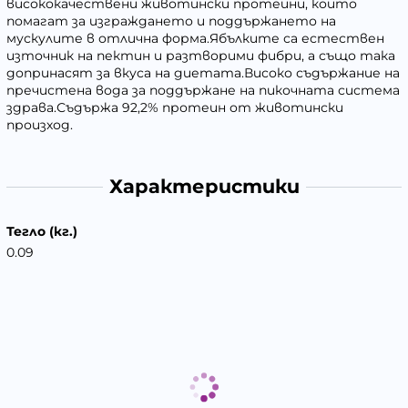
висококачествени животински протеини, които
помагат за изграждането и поддържането на
мускулите в отлична форма.Ябълките са естествен
източник на пектин и разтворими фибри, а също така
допринасят за вкуса на диетата.Високо съдържание на
пречистена вода за поддържане на пикочната система
здрава.Съдържа 92,2% протеин от животински
произход.
Характеристики
Тегло (кг.)
0.09