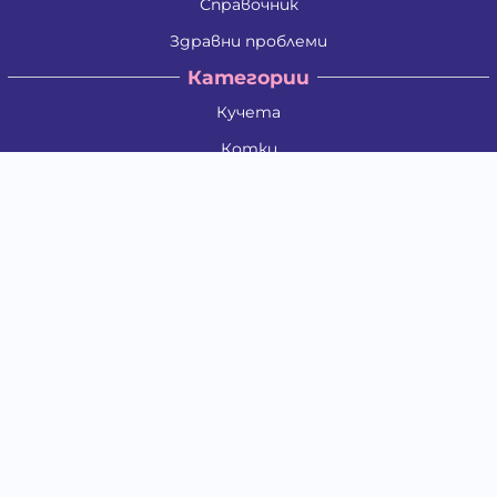
Справочник
Здравни проблеми
Категории
Кучета
Котки
Птици
Гризачи
Влечуги и земноводни
Риби
Други животни
За стопани
Контакти
"ИНСЪРТ.БГ" ООД
Тел.:
0879 801 808