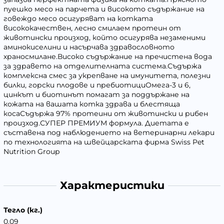
пуешко месо на парчета и високото съдържание на
говеждо месо осигуряват на котката
висококачествен, лесно смилаем протеин от
животински произход, който осигурява незаменими
аминокиселини и насърчава здравословното
храносмилане.Високо съдържание на пречистена вода
за здравето на отделителната система.Съдържа
комплексна смес за укрепване на имунитета, полезни
билки, горски плодове и пребиотициОмега-3 и 6,
цинкът и биотинът помагат за поддържане на
кожата на вашата котка здрава и блестяща
косаСъдържа 97% протеини от животински и рибен
произход.СУПЕР ПРЕМИУМ формула. Диетата е
съставена под наблюдението на ветеринарни лекари
по технологията на швейцарската фирма Swiss Pet
Nutrition Group
Характеристики
Тегло (кг.)
0.09