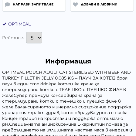
НАПРАВИ ЗАПИТВАНЕ
ДОБАВИ В ЛЮБИМИ
OPTIMEAL
Рейтинг:
Информация
OPTIMEAL POUCH ADULT CAT STERILISED WITH BEEF AND
TURKEY FILLET IN JELLY 0.085 KG – ПАУЧ ЗА КОТЕ12 броя
пауч в един стекМокра котешка храна за
стерилизирани котки с ТЕЛЕШКО и ПУЕШКО ФИЛЕ в
желеСупер премиум консервирана храна за
стерилизирани котки с телешко и пуешко филе в
желе.Балансираното минерално съдържание поддържа
уринарния тракт здрав, като образува урина с ниска
концентрация на кристали и поддържа оптимално
pH.Специалната аминокиселина L-карнитин помага за
превръщането на излишната мастна маса в енергия и
запазва перфектната физика на котката.Прясното