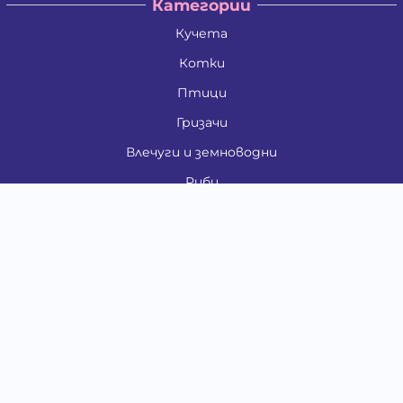
Категории
Кучета
Котки
Птици
Гризачи
Влечуги и земноводни
Риби
Други животни
За стопани
Контакти
"ИНСЪРТ.БГ" ООД
Тел.:
0879 801 808
E-mail:
shop#at#baubau.bg