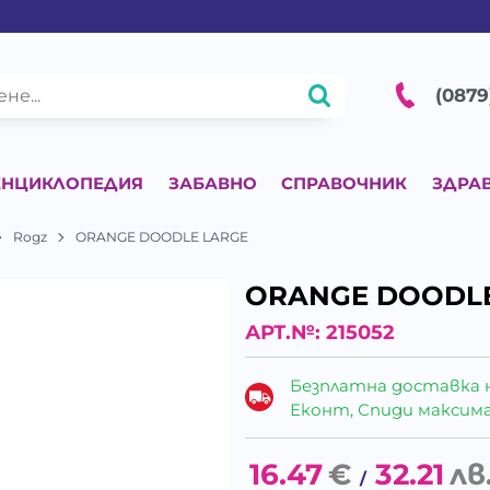
(0879
ЕНЦИКЛОПЕДИЯ
ЗАБАВНО
СПРАВОЧНИК
ЗДРА
Rogz
ORANGE DOODLE LARGE
ORANGE DOODLE
АРТ.№:
215052
Безплатна доставка 
Еконт, Спиди максималн
16.47
€
32.21
лв
/