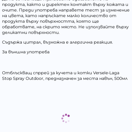
продукта, както и директен контакт върху кожата и
очите. Преди употреба направете тест за изменение
на цвета, като напръскате малко количество от
продукта върху повърхността, която ще
обработвате, на скрито място. Не използвайте върху
деликатни повърхности.
Съдържа цитрал, възможна е алергична реакция.
За външна употреба
Отблъскващ спррей за кучета и котки Versele-Laga
Stop Spray Outdoor, предназначен за места навън, 500мл