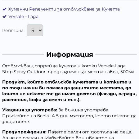
Хуманни Репеленти за отблъскване за Кучета
Versale - Laga
Рейтинг:
Информация
Отблъскващ спррей за кучета и котки Versele-Laga
Stop Spray Outdoor, предназначен за места навън, 500мл
Продукт, който отблъсква кучетата и котките и
по този начин ви помага да защитите местата, до
които не искате те да имат достъп (фасади, огради,
растения, кофи за смет и т.н.).
Указания за употреба:
За външна употреба.
Пръскайте на всеки 4-5 дни мястото, което искате да
защитите.
Предупреждения:
Пазете далеч от достъпа на деца.
Да не се поглъща. Избягвайте вдишването на