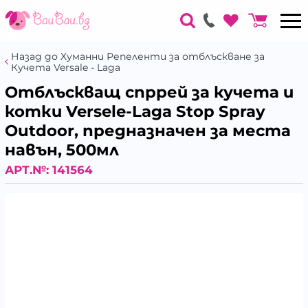
Назад до Хуманни Репеленти за отблъскване за
Кучета Versale - Laga
Отблъскващ спррей за кучета и
котки Versele-Laga Stop Spray
Outdoor, предназначен за места
навън, 500мл
АРТ.№:
141564