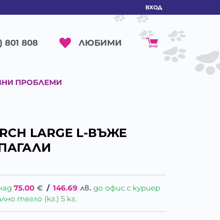
ВХОД
ЛЮБИМИ
) 801 808
ВНИ ПРОБЛЕМИ
ERCH LARGE L-ВЪЖЕ
АПАГАЛИ
над
75.00
€
/
146.69
лв.
до офис с куриер
о тегло (кг.) 5 кг.