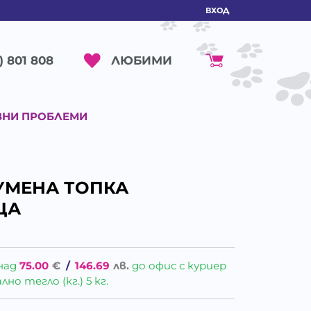
ВХОД
ЛЮБИМИ
) 801 808
ВНИ ПРОБЛЕМИ
ГУМЕНА ТОПКА
ЩА
над
75.00
€
/
146.69
лв.
до офис с куриер
о тегло (кг.) 5 кг.