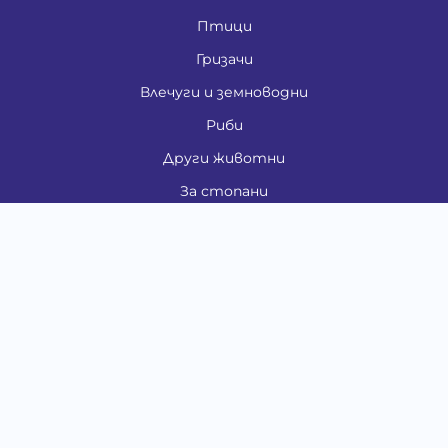
Птици
Гризачи
Влечуги и земноводни
Риби
Други животни
За стопани
Контакти
"ИНСЪРТ.БГ" ООД
Тел.:
0879 801 808
E-mail:
shop#at#baubau.bg