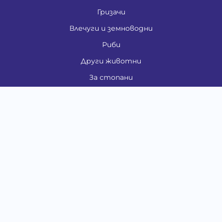
Гризачи
Влечуги и земноводни
Риби
Други животни
За стопани
Контакти
"ИНСЪРТ.БГ" ООД
Тел.:
0879 801 808
E-mail:
shop#at#baubau.bg