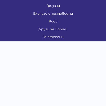
Гризачи
Влечуги и земноводни
Риби
Други животни
За стопани
Контакти
"ИНСЪРТ.БГ" ООД
Тел.:
0879 801 808
E-mail:
shop#at#baubau.bg