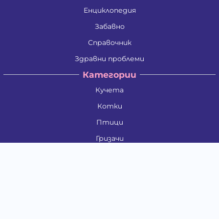
Енциклопедия
Забавно
Справочник
Здравни проблеми
Категории
Кучета
Котки
Птици
Гризачи
Влечуги и земноводни
Риби
Други животни
За стопани