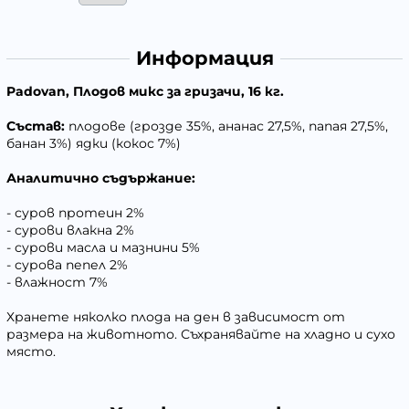
Информация
Padovan, Плодов микс за гризачи, 16 кг.
Състав:
плодове (грозде 35%, ананас 27,5%, папая 27,5%,
банан 3%) ядки (кокос 7%)
Аналитично съдържание:
- суров протеин 2%
- сурови влакна 2%
- сурови масла и мазнини 5%
- сурова пепел 2%
- влажност 7%
Хранете няколко плода на ден в зависимост от
размера на животното. Съхранявайте на хладно и сухо
място.