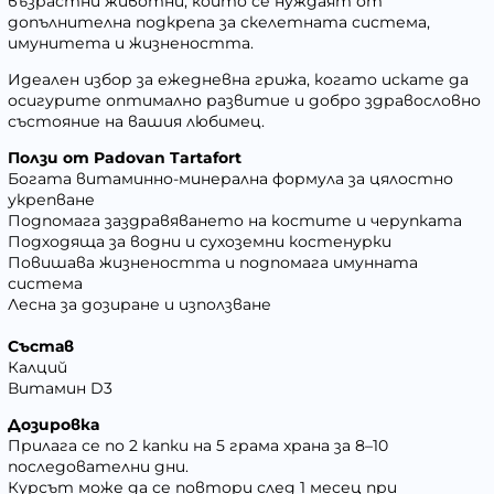
възрастни животни, които се нуждаят от
допълнителна подкрепа за скелетната система,
имунитета и жизнеността.
Идеален избор за ежедневна грижа, когато искате да
осигурите оптимално развитие и добро здравословно
състояние на вашия любимец.
Ползи от Padovan Tartafort
Богата витаминно-минерална формула за цялостно
укрепване
Подпомага заздравяването на костите и черупката
Подходяща за водни и сухоземни костенурки
Повишава жизнеността и подпомага имунната
система
Лесна за дозиране и използване
Състав
Калций
Витамин D3
Дозировка
Прилага се по 2 капки на 5 грама храна за 8–10
последователни дни.
Курсът може да се повтори след 1 месец при