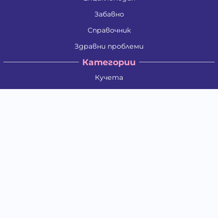
Забавно
Справочник
Здравни проблеми
Категории
Кучета
Котки
Птици
Гризачи
Влечуги и земноводни
Риби
Други животни
За стопани
Контакти