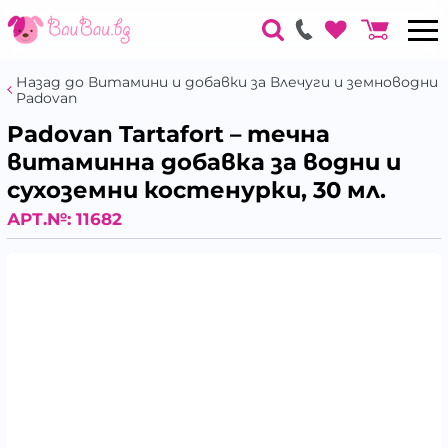
Назад до Витамини и добавки за Влечуги и земноводни
Padovan
Padovan Tartafort – течна
витаминна добавка за водни и
сухоземни костенурки, 30 мл.
АРТ.№:
11682