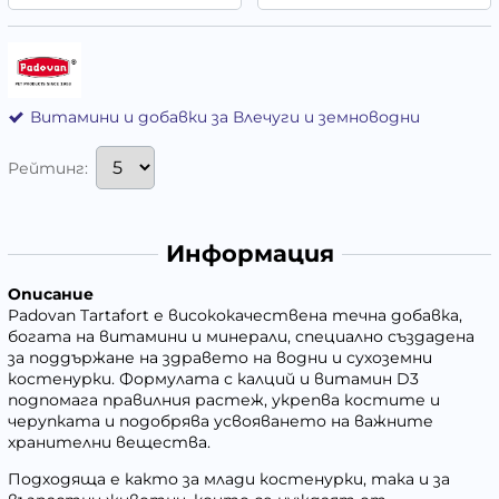
Витамини и добавки за Влечуги и земноводни
Рейтинг:
Информация
Описание
Padovan Tartafort е висококачествена течна добавка,
богата на витамини и минерали, специално създадена
за поддържане на здравето на водни и сухоземни
костенурки. Формулата с калций и витамин D3
подпомага правилния растеж, укрепва костите и
черупката и подобрява усвояването на важните
хранителни вещества.
Подходяща е както за млади костенурки, така и за