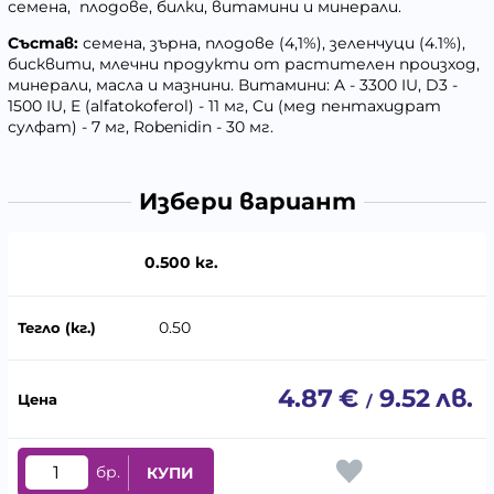
семена, плодове, билки, витамини и минерали.
Състав:
семена, зърна, плодове (4,1%), зеленчуци (4.1%),
бисквити, млечни продукти от растителен произход,
минерали, масла и мазнини. Витамини: A - 3300 IU, D3 -
1500 IU, E (alfatokoferol) - 11 мг, Cu (мед пентахидрат
сулфат) - 7 мг, Robenidin - 30 мг.
Избери вариант
0.500 кг.
0.50
4.87
€
9.52
лв.
/
бр.
КУПИ