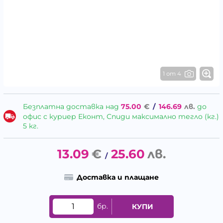
1 от 4
Безплатна доставка над
75.00
€
/
146.69
лв.
до
офис с куриер Еконт, Спиди максимално тегло (кг.)
5 кг.
13.09
€
25.60
лв.
/
Доставка и плащане
бр.
КУПИ