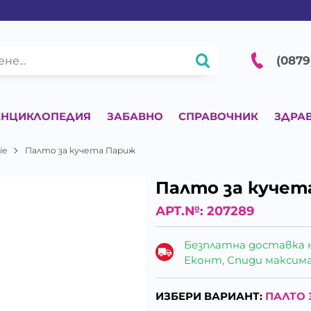
(0879
ЕНЦИКЛОПЕДИЯ
ЗАБАВНО
СПРАВОЧНИК
ЗДРА
ie
Палто за кучета Париж
Палто за кучет
АРТ.№:
207289
Безплатна доставка 
Еконт, Спиди максималн
ИЗБЕРИ ВАРИАНТ:
ПАЛТО 