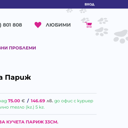
ВХОД
ЛЮБИМИ
) 801 808
ВНИ ПРОБЛЕМИ
а Париж
над
75.00
€
/
146.69
лв.
до офис с куриер
о тегло (кг.) 5 кг.
ЗА КУЧЕТА ПАРИЖ 33СМ.