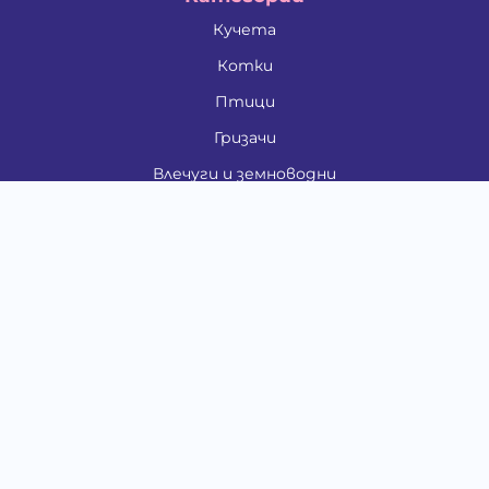
Кучета
Котки
Птици
Гризачи
Влечуги и земноводни
Риби
Други животни
За стопани
Контакти
"ИНСЪРТ.БГ" ООД
Тел.:
0879 801 808
E-mail:
shop#at#baubau.bg