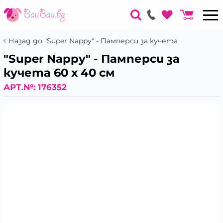
Назад до "Super Nappy" - Памперси за кучета
"Super Nappy" - Памперси за
кучета 60 х 40 см
АРТ.№:
176352