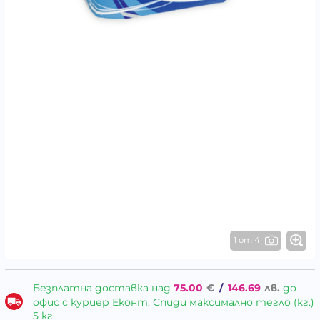
1 от 4
Безплатна доставка над
75.00
€
/
146.69
лв.
до
офис с куриер Еконт, Спиди максимално тегло (кг.)
5 кг.