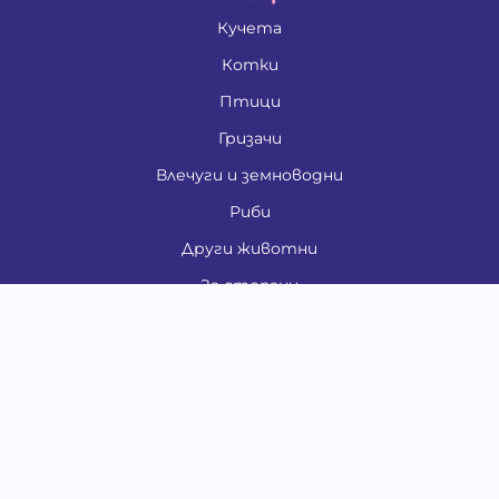
Кучета
Котки
Птици
Гризачи
Влечуги и земноводни
Риби
Други животни
За стопани
Контакти
"ИНСЪРТ.БГ" ООД
Тел.:
0879 801 808
E-mail:
shop#at#baubau.bg