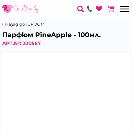
Назад до iGROOM
Парфюм PineApple - 100мл.
АРТ.№:
220567