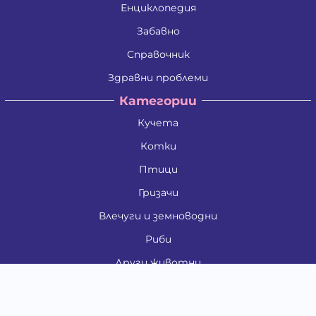
Енциклопедия
Забавно
Справочник
Здравни проблеми
Категории
Кучета
Котки
Птици
Гризачи
Влечуги и земноводни
Риби
Други животни
За стопани