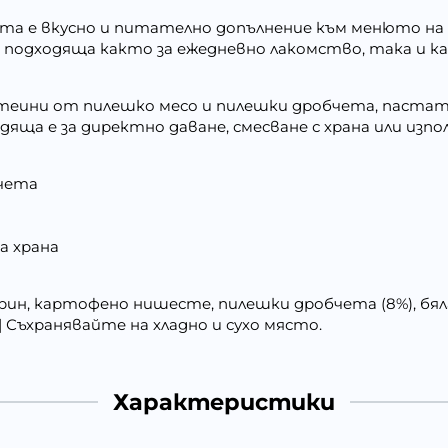
ета е вкусно и питателно допълнение към менюто н
одходяща както за ежедневно лакомство, така и кат
еини от пилешко месо и пилешки дробчета, пастат
дяща е за директно даване, смесване с храна или изпо
бчета
а храна
рин, картофено нишесте, пилешки дробчета (8%), бяла
 | Съхранявайте на хладно и сухо място.
Характеристики