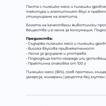
Паста с пилешко месо и пилешки дробч
текстура и апетитният вкус я правят п
стимулиране на апетита.
Богата на качествени животински прот
вещества и е лесна за консумация. Подхо
Предимства:
• Съдържа пилешко месо и пилешки дро
• Висока вкусова привлекателност
• Лесна за дозиране и употреба
• Подходяща като награда или допълващ
• Практична опаковка от 100 г
Пилешко месо (36%), соев протеин, глице
захароза, минерали | рецепта без глутен