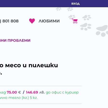
ВХОД
ЛЮБИМИ
) 801 808
ВНИ ПРОБЛЕМИ
о месо и пилешки
.
над
75.00
€
/
146.69
лв.
до офис с куриер
о тегло (кг.) 5 кг.