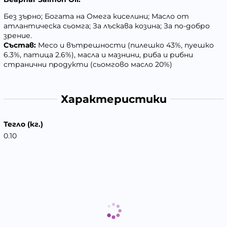
Без зърно; Богата на Омега киселини; Масло от
атлантическа сьомга; За лъскава козина; За по-добро
зрение.
Състав:
Месо и вътрешности (пилешко 43%, пуешко
6.3%, патица 2.6%), масла и мазнини, риба и рибни
странични продукти (сьомгово масло 20%)
Характеристики
Тегло (кг.)
0.10