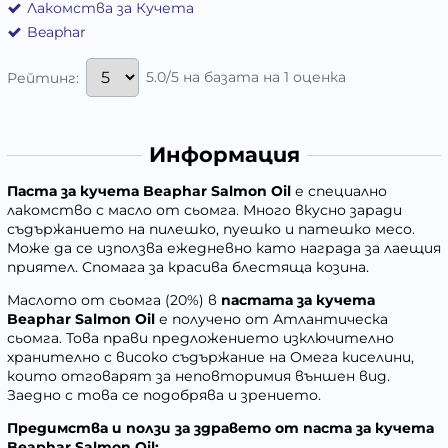
Лакомства за Кучета
Beaphar
5.0/5 на базата на 1 оценка
Рейтинг:
Информация
Паста за кучета Beaphar Salmon Oil
е специално
лакомство с масло от сьомга. Много вкусно заради
съдържанието на пилешко, пуешко и патешко месо.
Може да се използва ежедневно като награда за лаещия
приятел. Спомага за красива блестяща козина.
Маслото от сьомга (20%) в
пастата за кучета
Beaphar Salmon Oil
е получено от Атлантическа
сьомга. Това прави предложението изключително
хранително с високо съдържание на Омега киселини,
които отговарят за неповторимия външен вид.
Заедно с това се подобрява и зрението.
Предимства и ползи за здравето от паста за кучета
Beaphar Salmon Oil: