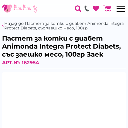
Назад до Пастет за котки с диабет Animonda Integra
Protect Diabets, със заешко месо, 100гр
Пастет за котки с диабет
Animonda Integra Protect Diabets,
със заешко месо, 100гр Заек
АРТ.№:
162954