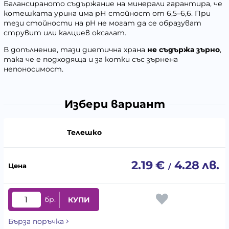
Балансираното съдържание на минерали гарантира, че
котешката урина има рН стойност от 6,5–6,6. При
тези стойности на pH не могат да се образуват
струвит или калциев оксалат.
В допълнение, тази диетична храна
не съдържа зърно
,
така че е подходяща и за котки със зърнена
непоносимост.
Избери вариант
Телешко
2.19
€
4.28
лв.
/
бр.
КУПИ
Бърза поръчка