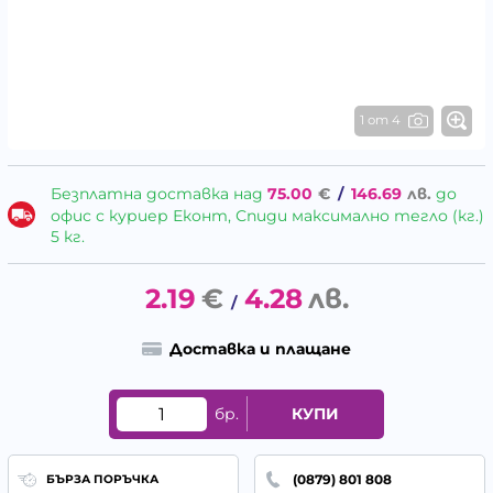
1 от 4
Безплатна доставка над
75.00
€
/
146.69
лв.
до
офис с куриер Еконт, Спиди максимално тегло (кг.)
5 кг.
2.19
€
4.28
лв.
/
Доставка и плащане
бр.
КУПИ
(0879) 801 808
БЪРЗА ПОРЪЧКА