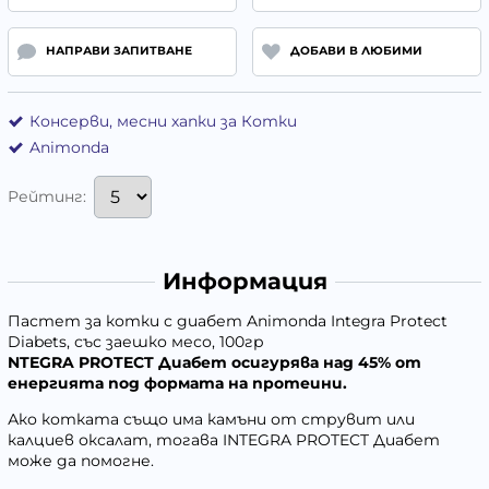
НАПРАВИ ЗАПИТВАНЕ
ДОБАВИ В ЛЮБИМИ
Консерви, месни хапки за Котки
Animonda
Рейтинг:
Информация
Пастет за котки с диабет Animonda Integra Protect
Diabets, със заешко месо, 100гр
NTEGRA PROTECT Диабет осигурява над 45% от
енергията под формата на протеини.
Ако котката също има камъни от струвит или
калциев оксалат, тогава INTEGRA PROTECT Диабет
може да помогне.