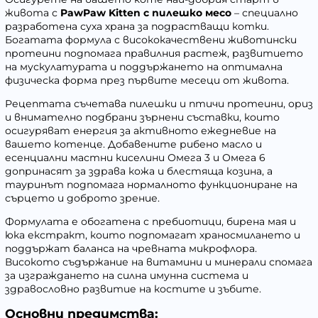
живота с
PawPaw Kitten с пилешко месо
– специално
разработена суха храна за подрастващи котки.
Богатата формула с висококачествени животински
протеини подпомага правилния растеж, развитието
на мускулатурата и поддържането на оптимална
физическа форма през първите месеци от живота.
Рецептата съчетава пилешки и птичи протеини, ориз
и внимателно подбрани зърнени съставки, които
осигуряват енергия за активното ежедневие на
вашето котенце. Добавените рибено масло и
есенциални мастни киселини Омега 3 и Омега 6
допринасят за здрава кожа и блестяща козина, а
тауринът подпомага нормалното функциониране на
сърцето и доброто зрение.
Формулата е обогатена с пребиотици, бирена мая и
юка екстракт, които подпомагат храносмилането и
поддържат баланса на чревната микрофлора.
Високото съдържание на витамини и минерали спомага
за изграждането на силна имунна система и
здравословно развитие на костите и зъбите.
Основни предимства: