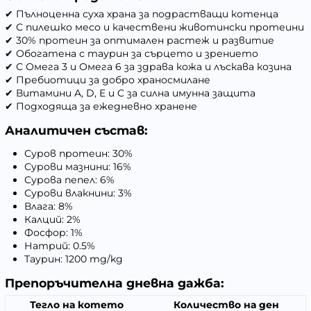
✔ Пълноценна суха храна за подрастващи котенца
✔ С пилешко месо и качествени животински протеини
✔ 30% протеин за оптимален растеж и развитие
✔ Обогатена с таурин за сърцето и зрението
✔ С Омега 3 и Омега 6 за здрава кожа и лъскава козина
✔ Пребиотици за добро храносмилане
✔ Витамини A, D, E и C за силна имунна защита
✔ Подходяща за ежедневно хранене
Аналитичен състав:
Суров протеин: 30%
Сурови мазнини: 16%
Сурова пепел: 6%
Сурови влакнини: 3%
Влага: 8%
Калций: 2%
Фосфор: 1%
Натрий: 0.5%
Таурин: 1200 mg/kg
Препоръчителна дневна дажба:
Тегло на котето
Количество на ден