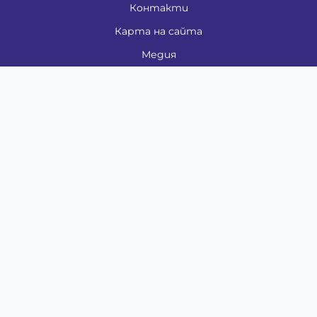
Контакти
Карта на сайта
Медия
Енциклопедия
Забавно
Справочник
Здравни проблеми
Категории
Кучета
Котки
Птици
Гризачи
Влечуги и земноводни
Риби