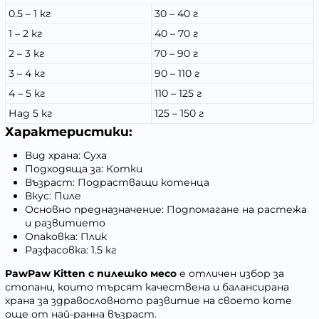
0.5 – 1 кг
30 – 40 г
1 – 2 кг
40 – 70 г
2 – 3 кг
70 – 90 г
3 – 4 кг
90 – 110 г
4 – 5 кг
110 – 125 г
Над 5 кг
125 – 150 г
Характеристики:
Вид храна: Суха
Подходяща за: Котки
Възраст: Подрастващи котенца
Вкус: Пиле
Основно предназначение: Подпомагане на растежа
и развитието
Опаковка: Плик
Разфасовка: 1.5 кг
PawPaw Kitten с пилешко месо
е отличен избор за
стопани, които търсят качествена и балансирана
храна за здравословното развитие на своето коте
още от най-ранна възраст.