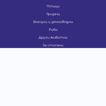
Птици
Гризачи
Влечуги и земноводни
Риби
Други животни
За стопани
Контакти
"ИНСЪРТ.БГ" ООД
Тел.:
0879 801 808
E-mail:
shop#at#baubau.bg