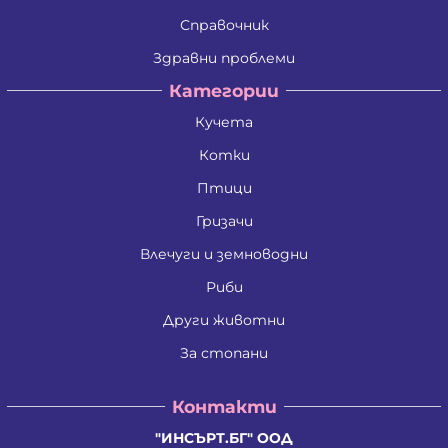
Справочник
Здравни проблеми
Категории
Кучета
Котки
Птици
Гризачи
Влечуги и земноводни
Риби
Други животни
За стопани
Контакти
"ИНСЪРТ.БГ" ООД