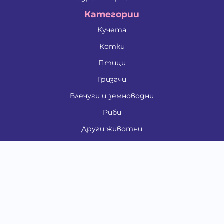
Категории
Кучета
Котки
Птици
Гризачи
Влечуги и земноводни
Риби
Други животни
За стопани
Контакти
"ИНСЪРТ.БГ" ООД
Тел.:
0879 801 808
E-mail:
shop#at#baubau.bg