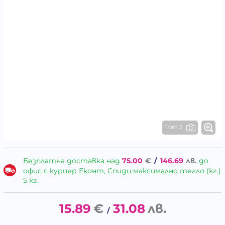
1 от 2
Безплатна доставка над
75.00
€
/
146.69
лв.
до
офис с куриер Еконт, Спиди максимално тегло (кг.)
5 кг.
15.89
€
31.08
лв.
/