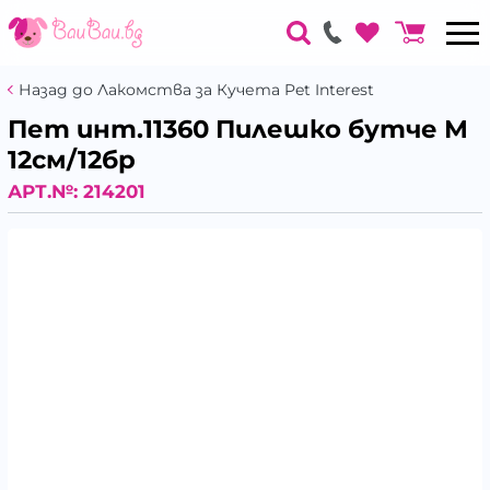
Назад до Лакомства за Кучета Pet Interest
Пет инт.11360 Пилешко бутче М
12см/12бр
АРТ.№:
214201