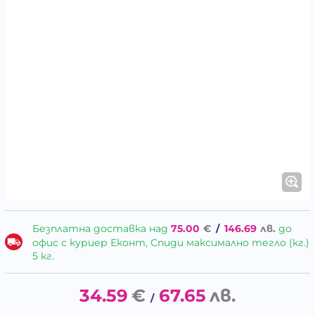
Безплатна доставка над
75.00
€
/
146.69
лв.
до
офис с куриер Еконт, Спиди максимално тегло (кг.)
5 кг.
34.59
€
67.65
лв.
/