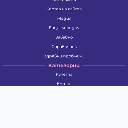
Карта на сайта
Медия
Енциклопедия
Забавно
Справочник
Здравни проблеми
Категории
Кучета
Котки
Птици
Гризачи
Влечуги и земноводни
Риби