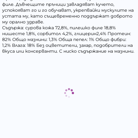
филе. Дъвчещите пръчици завладяват кучето,
успокояват го и го обучават, укрепвайки мускулите на
устата му, като същевременно поддържат доброто
му орално здраве.
Съдържа: сурова кожа 72,8%, пилешко филе 18,8%
нишесте 1,8%, сорбитол 4,2%, глицерин2,4% Протеин:
82% Общо мазнини: 1,3% Обща пепел: 1% Общо фибри:
1,2% Влага: 18% Без оцветители, захар, подобрители на
вкуса или консерванти. С ниско съдържание на мазнини.