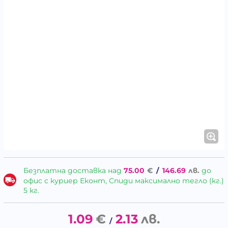
Безплатна доставка над
75.00
€
/
146.69
лв.
до
офис с куриер Еконт, Спиди максимално тегло (кг.)
5 кг.
1.09
€
2.13
лв.
/