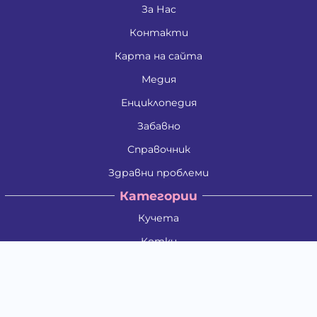
За Нас
Контакти
Карта на сайта
Медия
Енциклопедия
Забавно
Справочник
Здравни проблеми
Категории
Кучета
Котки
Птици
Гризачи
Влечуги и земноводни