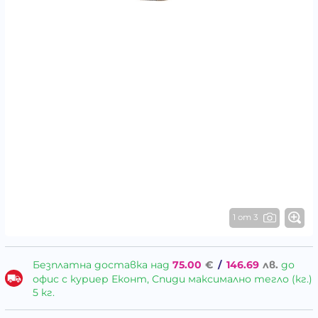
1 от 3
Безплатна доставка над
75.00
€
/
146.69
лв.
до
офис с куриер Еконт, Спиди максимално тегло (кг.)
5 кг.