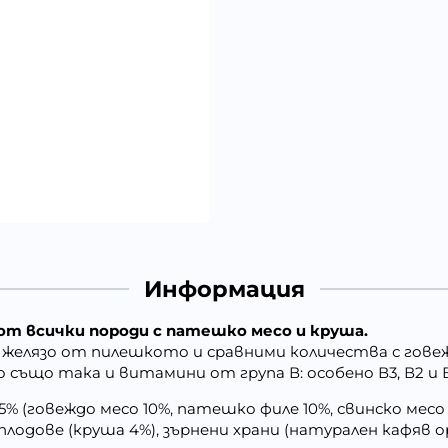
Информация
 от всички породи с патешко месо и круша.
елязо от пилешкото и сравними количества с говеж
но също така и витамини от група В: особено В3, В2 и В
 (говеждо месо 10%, патешко филе 10%, свинско месо 
, плодове (круша 4%), зърнени храни (натурален кафяв о