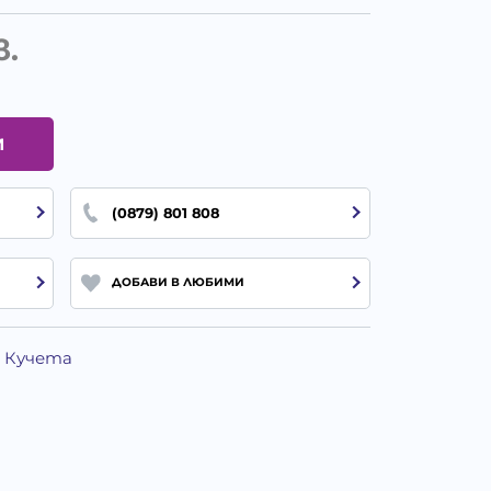
в.
И
(0879) 801 808
ДОБАВИ В ЛЮБИМИ
а Кучета