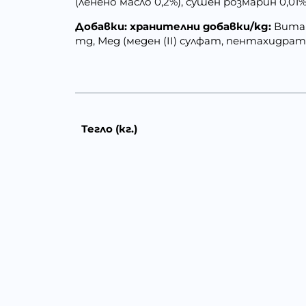
(ленено масло 0,2%), сушен розмарин 0,01%
Добавки:
хранителни добавки/kg:
Витам
mg, Мед (меден (II) сулфат, пентахидрат)
Тегло (кг.)