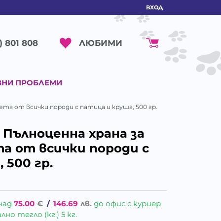
ВХОД
ЛЮБИМИ
) 801 808
ВНИ ПРОБЛЕМИ
учета от всички породи с патица и круша, 500 гр.
- Пълноценна храна за
та от всички породи с
 500 гр.
над
75.00
€
/
146.69
лв.
до офис с куриер
о тегло (кг.) 5 кг.