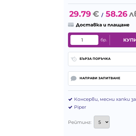
29.79
€
58.26
л
/
Доставка и плащане
бр.
КУП
БЪРЗА ПОРЪЧКА
НАПРАВИ ЗАПИТВАНЕ
Консерви, месни хапки з
Piper
Рейтинг: