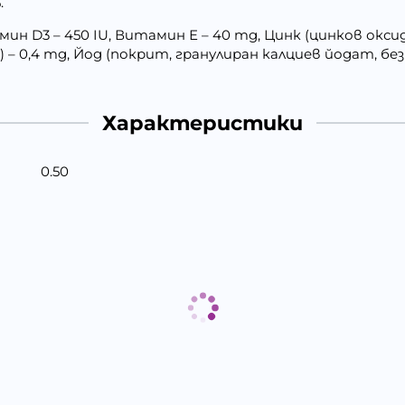
.
ин D3 – 450 IU, Витамин Е – 40 mg, Цинк (цинков оксид) 
 – 0,4 mg, Йод (покрит, гранулиран калциев йодат, безв
Характеристики
0.50