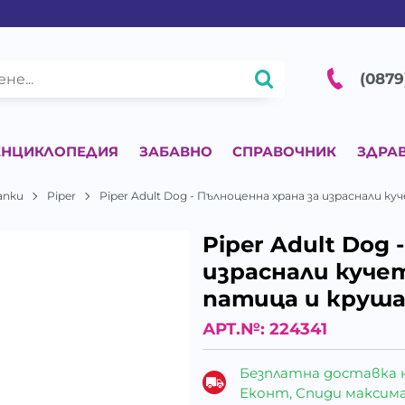
(0879
ЕНЦИКЛОПЕДИЯ
ЗАБАВНО
СПРАВОЧНИК
ЗДРА
апки
Piper
Piper Adult Dog - Пълноценна храна за израснали к
Piper Adult Dog 
израснали куче
патица и круша,
АРТ.№:
224341
Безплатна доставка 
Еконт, Спиди максималн