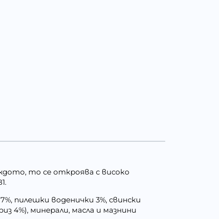
дото, то се откроява с високо
1.
7%, пилешки воденички 3%, свински
риз 4%), минерали, масла и мазнини