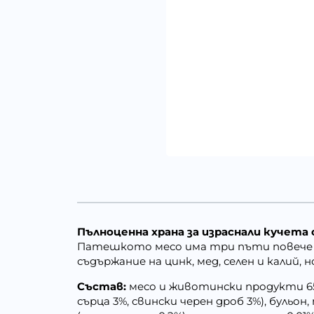
Пълноценна храна за израснали кучета
Патешкото месо има три пъти повече ж
съдържание на цинк, мед, селен и калий, 
Състав:
месо и животински продукти 65%
сърца 3%, свински черен дроб 3%), бульон