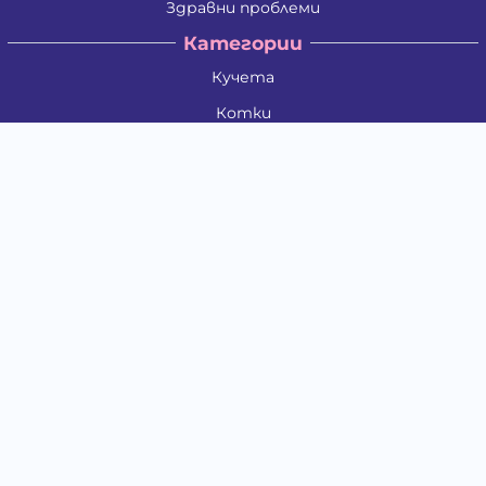
Здравни проблеми
Категории
Кучета
Котки
Птици
Гризачи
Влечуги и земноводни
Риби
Други животни
За стопани
Контакти
"ИНСЪРТ.БГ" ООД
Тел.:
0879 801 808
E-mail:
shop#at#baubau.bg