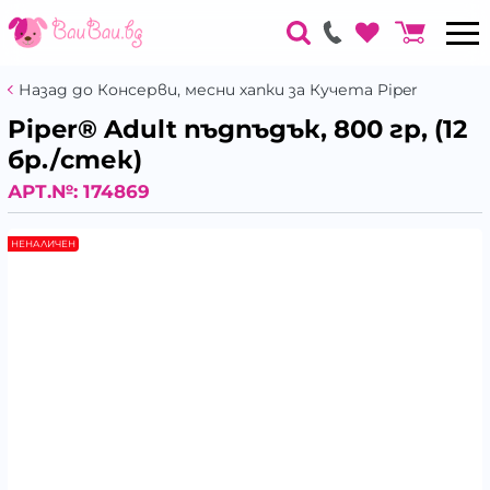
Назад до Консерви, месни хапки за Кучета Piper
Piper® Adult пъдпъдък, 800 гр, (12
бр./стек)
АРТ.№:
174869
НЕНАЛИЧЕН