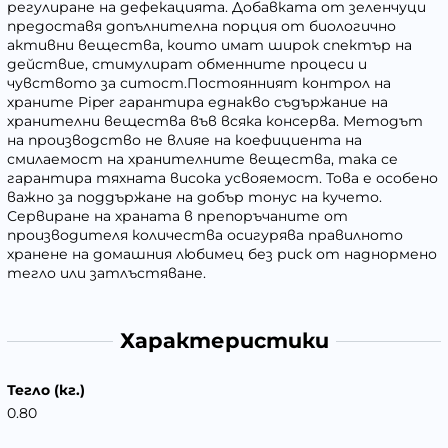
регулиране на дефекацията. Добавката от зеленчуци
предоставя допълнителна порция от биологично
активни вещества, които имат широк спектър на
действие, стимулират обменните процеси и
чувството за ситост.Постоянният контрол на
храните Piper гарантира еднакво съдържание на
хранителни вещества във всяка консерва. Методът
на производство не влияе на коефициента на
смилаемост на хранителните вещества, така се
гарантира тяхната висока усвояемост. Това е особено
важно за поддържане на добър тонус на кучето.
Сервиране на храната в препоръчаните от
производителя количества осигурява правилното
хранене на домашния любимец без риск от наднормено
тегло или затлъстяване.
Характеристики
Тегло (кг.)
0.80