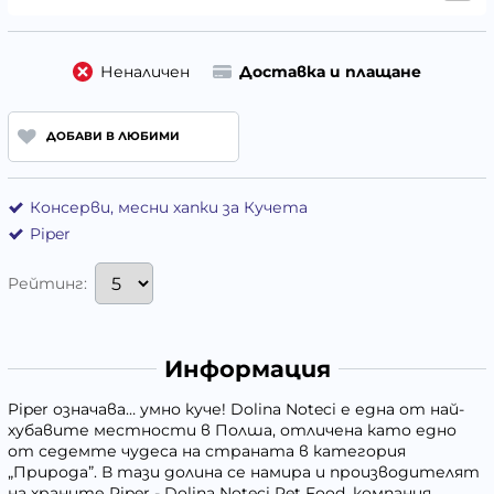
Неналичен
Доставка и плащане
ДОБАВИ В ЛЮБИМИ
Консерви, месни хапки за Кучета
Piper
Рейтинг:
Информация
Piper означава… умно куче! Dolina Noteci е една от най-
хубавите местности в Полша, отличена като едно
от седемте чудеса на страната в категория
„Природа”. В тази долина се намира и производителят
на храните Piper - Dolina Noteci Pet Food, компания