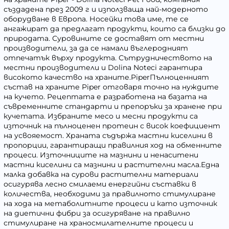
създадена през 2009 г и използваща най-модерното
оборудване в Европа. Носейки това име, те се
ангажират да предлагат продукти, които са близки до
природата. Суровините се доставят от местни
производители, за да се намали въглеродният
отпечатък върху продукта. Сътрудничеството на
местни производители и Dolina Noteci гарантира
високото качество на храните.PiperПълноценният
състав на храните Piper отговаря точно на нуждите
на кучето. Рецептата е разработена на базата на
съвременните стандарти и препоръки за хранене при
кучетата. Избраните месо и месни продукти са
източник на пълноценен протеин с висок коефициент
на усвояемост. Храната съдържа мастни киселини в
пропорции, гарантиращи правилния ход на обменните
процеси. Източниците на мазнини и ненаситени
мастни киселини са мазнини и растителни масла.Една
малка добавка на сурови растителни материали
осигурява лесно смилаеми енергийни съставки в
количества, необходими за правилното стимулиране
на хода на метаболитните процеси и като източник
на диетични фибри за осигуряване на правилно
стимулиране на храносмилателните процеси и