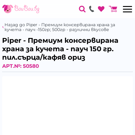
Назад до Piper - Премиум консервирана храна за
кучета - пауч -150гр; 500гр - различни вкусове
Piper - Премиум консервирана
храна за кучета - пауч 150 гр.
пил.сърца/кафяв ориз
АРТ.№:
50580