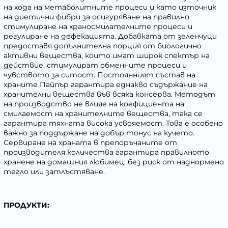
на хода на метаболитните процеси и като източник
на диетични фибри за осигуряване на правилно
стимулиране на храносмилателните процеси и
регулиране на дефекацията. Добавката от зеленчуци
предоставя допълнителна порция от биологично
активни вещества, които имат широк спектър на
действие, стимулират обменните процеси и
чувството за ситост. Постоянният състав на
храните Пайпър гарантира еднакво съдържание на
хранителни вещества във всяка консерва. Методът
на производство не влияе на коефициента на
смилаемост на хранителните вещества, така се
гарантира тяхната висока усвояемост. Това е особено
важно за поддържане на добър тонус на кучето.
Сервиране на храната в препоръчаните от
производителя количества гарантира правилното
хранене на домашния любимец, без риск от наднормено
тегло или затлъстяване.
ПРОДУКТИ: