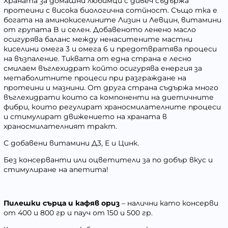
Храната за домашни любимци с дивеч съдържа
протеини с висока биологична сотйност. Също тка е
богата на аминокиселините Лизин и Левцин, витамини
от групата B и селен. Добавеното ленено масло
осигурява баланс между ненаситените мастни
киселини омега 3 и омега 6 и предотвратява процеси
на възпаление. Тиквата от една страна е лесно
смилаем въглехидрат който осигурява енергия за
метаболитните процеси при разграждане на
протеини и мазнини. От друга страна съдържа много
въглехидрати които са компоненти на диетичните
фибри, които регулират храносмилателните процеси
и стимулират движението на храната в
храносмилателният тракт.
С добавени витамини Д3, Е и Цинк.
Без консерванти или оцветители за по добър вкус и
стимулиране на апетита!
Пилешки сърца и кафяв ориз
– налични като консерви
от 400 и 800 гр и пауч от 150 и 500 гр.