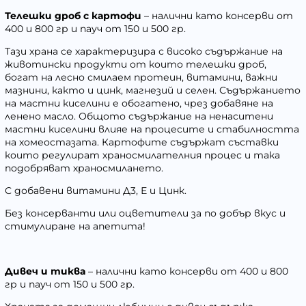
Телешки дроб с картофи
– налични като консерви от
400 и 800 гр и пауч от 150 и 500 гр.
Тази храна се характеризира с високо съдържание на
животински продукти от които телешки дроб,
богат на лесно смилаем протеин, витамини, важни
мазнини, както и цинк, магнезий и селен. Съдържанието
на мастни киселини е обогатено, чрез добавяне на
ленено масло. Общото съдържание на ненаситени
мастни киселини влияе на процесите и стабилността
на хомеостазата. Картофите съдържат съставки
които регулират храносмилателния процес и така
подобряват храносмилането.
С добавени витамини Д3, Е и Цинк.
Без консерванти или оцветители за по добър вкус и
стимулиране на апетита!
Дивеч и тиква
– налични като консерви от 400 и 800
гр и пауч от 150 и 500 гр.