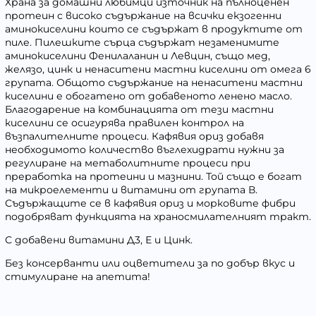
Храна за домашни любимци източник на пълноценен
протеин с високо съдържание на всички екзогенни
аминокиселини които се съдържат в продуктите от
пиле. Пилешките сърца съдържат незаменимите
аминокиселини Фенилаланин и Левцин, също мед,
желязо, цинк и ненаситени мастни киселини от омега 6
групата. Общото съдържание на ненаситени мастни
киселини е обогатено от добавеното ленено масло.
Благодарение на комбинацията от тези мастни
киселини се осигурява правилен контрол на
възпалителните процеси. Кафявия ориз добавя
необходимото количество въглехидрати нужни за
регулиране на метаболитните процеси при
преработка на протеини и мазнини. Той също е богат
на микроелементи и витамини от групата В.
Съдържащите се в кафявия ориз и морковите фибри
подобряват функцията на храносмилателният тракт.
С добавени витамини Д3, Е и Цинк.
Без консерванти или оцветители за по добър вкус и
стимулиране на апетита!