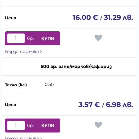
16.00
€
31.29
лв.
/
бр.
КУПИ
Бърза поръчка
500 гр. агне/морков/каф.ориз
0.50
3.57
€
6.98
лв.
/
бр.
КУПИ
Бърза поръчка