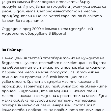
за да са намали въглеродния отпечатък върху
продукта. Използваните плодове и зеленчуци също са
расли в долината. Сътрудничеството на местни
производители и Dolina Noteci гарантира високото
качество на храните.
Създадена през 2009 г компанията използва най-
модерното оборудване в Европа!
За Пайпър:
Пълноценния състав отговаря точно на нуждите на
възрастни кучета, съставът е селектиран на базата
на съвременните стандарти и препоръки за хранене.
Избраните месо и месни продукти са източник на
пълноценен протеин с висок коефициент на
усвояемост. Храната съдържа мастни киселини в
пропорции гарантиращи правилния ход на обменните
процеси - източниците на мазнини и ненаситени
мастни киселини са мазнини и растителни масла. Една
малка добавка на сурови растителни материали
осигурява лесно смилаеми енергийни съставки в
количества, необходими за правилното стимулиране