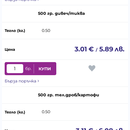
500 гр. дивеч/тиква
0.50
3.01
€
5.89
лв.
/
бр.
КУПИ
Бърза поръчка
500 гр. тел.дроб/картофи
0.50