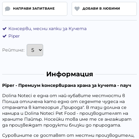
НАПРАВИ ЗАПИТВАНЕ
ДОБАВИ В ЛЮБИМИ
Консерви, месни хапки за Кучета
Piper
Рейтинг:
Информация
Piper - Премиум консервирана храна за кучета - пауч
Dolina Noteci е една от най-хубавите местности в
Полша отличена като едно от седемте чудеса на
страната в категория „Природа". В тази долина се
намира и Dolina Noteci Pet Food - производителят на
храните Пайпър. Носейки това име те се ангажират
да произвеждат продукти близки до природата.
Суровините се доставят от местни производители,