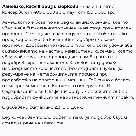
Агнешко, кафяв ориз и моркови
– налични като
консерви от 400 и 800 гр и пауч от 150 и 500 гр.
Агнешкото е богато на редки аминокиселини, което
увеличава биологичното значение на този хранителен
протеин. Селекцията на продуктите с животински
произход осигурява качествен и добре смилаем
протеин. Добавеното масло от ленено семе увеличава
съдържанието на мастни ненаситени киселини, което
увеличава тяхната пропорцията им в храната и
подобрява храносмилането. Кафявия ориз добавя
необходимото количество въглехидрати нужни за
регулиране на метаболитните процеси при
преработка на протеини и мазнини. Той също е богат
на микроелементи и витамини от групата В.
Съдържащите се в кафявия ориз и морковите фибри
подобряват функцията на храносмилателният тракт.
С добавени витамини Д3, Е и Цинк.
Без консерванти или оцветители за по добър вкус и
стимулиране на апетита!