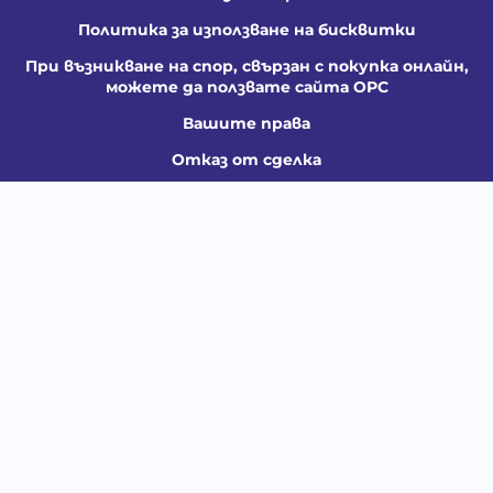
Политика за използване на бисквитки
При възникване на спор, свързан с покупка онлайн,
можете да ползвате сайта ОРС
Вашите права
Отказ от сделка
За Нас
Контакти
Карта на сайта
Медия
Енциклопедия
Забавно
Справочник
Здравни проблеми
Категории