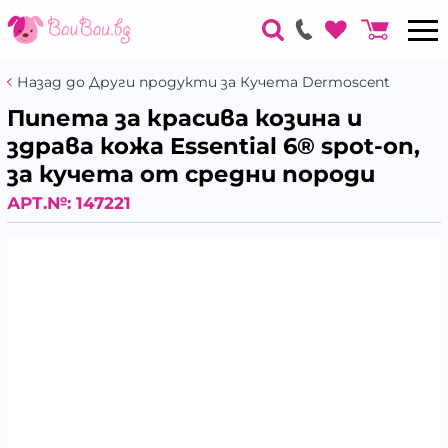
Назад до Други продукти за Кучета Dermoscent
Пипета за красива козина и
здрава кожа Essential 6® spot-on,
за кучета от средни породи
АРТ.№:
147221