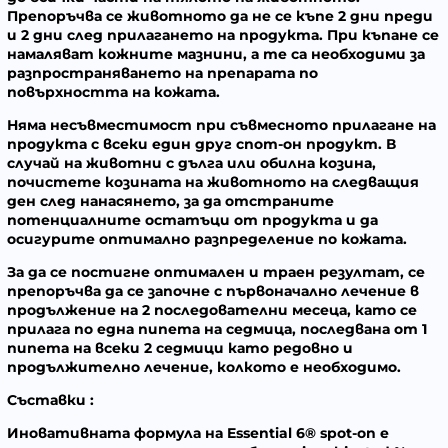
Препоръчва се животното да не се къпе 2 дни преди
и 2 дни след прилагането на продукта. При къпане се
намаляват кожните мазнини, а те са необходими за
разпространяването на препарата по
повърхността на кожата.
Няма несъвместимост при съвмесното прилагане на
продукта с всеки един друг спот-он продукт. В
случай на животни с дълга или обилна козина,
почистете козината на животното на следващия
ден след нанасянето, за да отстраните
потенциалните остатъци от продукта и да
осигурите оптимално разпределение по кожата.
За да се постигне оптимален и траен резултат, се
препоръчва да се започне с първоначално лечение в
продължение на 2 последователни месеца, като се
прилага по една пипета на седмица, последвана от 1
пипета на всеки 2 седмици като редовно и
продължително лечение, колкото е необходимо.
Съставки
:
Иновативната формула на Essential 6® spot-on е