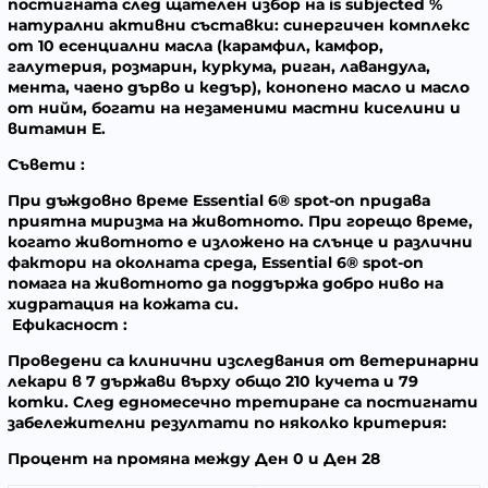
постигната след щателен избор на is subjected %
натурални активни съставки: синергичен комплекс
от 10 есенциални масла (карамфил, камфор,
галутерия, розмарин, куркума, риган, лавандула,
мента, чаено дърво и кедър), конопено масло и масло
от нийм, богати на незаменими мастни киселини и
витамин Е.
Съвети
:
При дъждовно време
Essential 6® spot-on придава
приятна миризма на животното.
При горещо време
,
когато животното е изложено на слънце и различни
фактори на околната среда, Essential 6® spot-on
помага на животното да поддържа добро ниво на
хидратация на кожата си.
Ефикасност
:
Проведени са клинични изследвания от ветеринарни
лекари в 7 държави върху общо 210 кучета и 79
котки. След едномесечно третиране са постигнати
забележителни резултати по няколко критерия:
Процент на промяна между Ден 0 и Ден 28