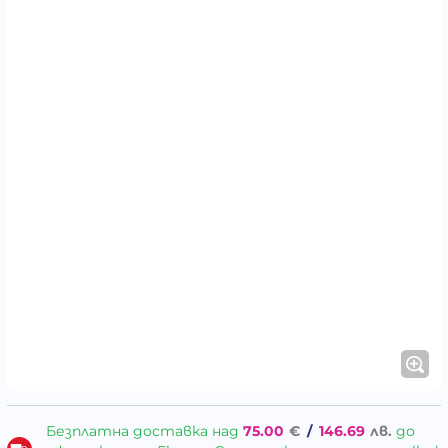
Безплатна доставка над
75.00
€
/
146.69
лв.
до