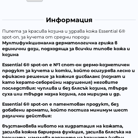
Информация
Пипета за красива козина и здрава кожа Essential 6®
spot-on, за кучета от средни породи
Мултифункционална дерматологична грижа в
единични дози, подходяща за всички типове кожа и
козина
Essential 6® spot-on е №1 спот-он дермо-козметичен
продукт за кучета и котки, който осигурява лесно и
ефикасно решение за кожния дисбаланс (познат и
като керато-себорейни нарушения) неговите
последствия: чуплива и без блясък козина, твърде
суха или твърде мазна козина, лоа миризма и др.
Essential 6® spot-on е патентован продукт, без
добавени аромати, който постига минимум шест
различни действия:
възстановява нивото на хидратация на кожата,
засилва кожна бариерна функция, засилва блясъка на
козината, намалява падането на козината (извън