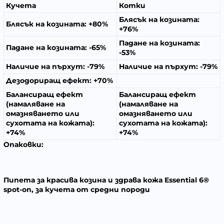
Кучета
Котки
Блясък на козината:
Блясък на козината: +80%
+76%
Падане на козината:
Падане на козината: -65%
-53%
Наличие на пърхут: -79%
Наличие на пърхут: -79%
Дезодориращ ефект: +70%
Балансиращ ефект
Балансиращ ефект
(намаляване на
(намаляване на
омазняването или
омазняването или
сухотата на кожата):
сухотата на кожата):
+74%
+74%
Опаковки:
Пипета за красива козина и здрава кожа Essential 6®
spot-on, за кучета от средни породи