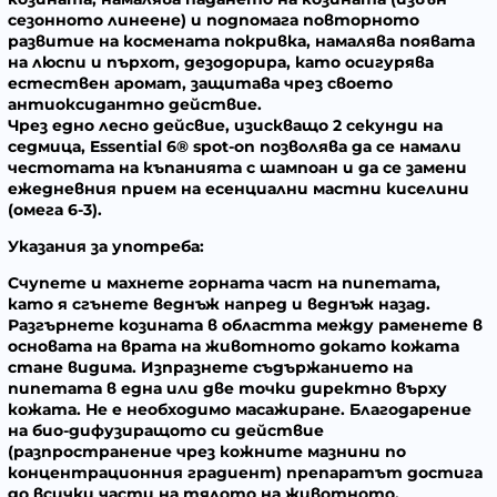
сезонното линеене) и подпомага повторното
развитие на космената покривка, намалява появата
на люспи и пърхот, дезодорира, като осигурява
естествен аромат, защитава чрез своето
антиоксидантно действие.
Чрез едно лесно дейсвие, изискващо 2 секунди на
седмица, Essential 6® spot-on позволява да се намали
честотата на къпанията с шампоан и да се замени
ежедневния прием на есенциални мастни киселини
(омега 6-3).
Указания за употреба:
Счупете и махнете горната част на пипетата,
като я сгънете веднъж напред и веднъж назад.
Разгърнете козината в областта между раменете в
основата на врата на животното докато кожата
стане видима. Изпразнете съдържанието на
пипетата в една или две точки директно върху
кожата. Не е необходимо масажиране. Благодарение
на био-дифузиращото си действие
(разпространение чрез кожните мазнини по
концентрационния градиент) препаратът достига
до всички части на тялото на животното.