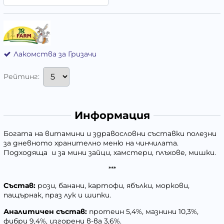
Лакомства за Гризачи
Рейтинг:
Информация
Богата на витамини и здравословни съставки полезни
за дневното хранително меню на чинчилата.
Подходяща и за мини зайци, хамстери, плъхове, мишки.
***
Състав:
рози, банани, картофи, ябълки, моркови,
пащърнак, праз лук и шипки.
Аналитичен състав:
протеин 5,4%, мазнини 10,3%,
фибри 9,4%, изгорени в-ва 3,6%.