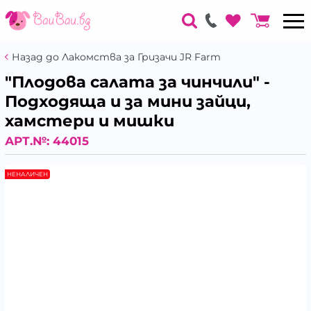
Назад до Лакомства за Гризачи JR Farm
"Плодова салата за чинчили" -
Подходяща и за мини зайци,
хамстери и мишки
АРТ.№:
44015
НЕНАЛИЧЕН