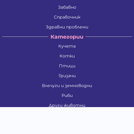
Забавно
Справочник
Здравни проблеми
Категории
Кучета
Котки
Птици
Гризачи
Влечуги и земноводни
Риби
Други животни
За стопани
Контакти