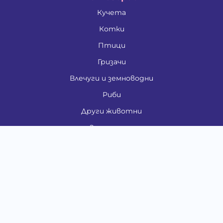
Кучета
Котки
Птици
Гризачи
Влечуги и земноводни
Риби
Други животни
За стопани
Контакти
"ИНСЪРТ.БГ" ООД
Тел.:
0879 801 808
E-mail:
shop#at#baubau.bg