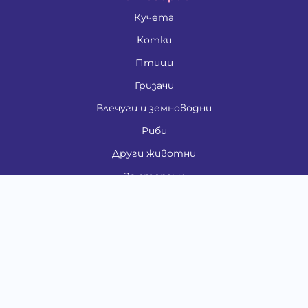
Кучета
Котки
Птици
Гризачи
Влечуги и земноводни
Риби
Други животни
За стопани
Контакти
"ИНСЪРТ.БГ" ООД
Тел.:
0879 801 808
E-mail:
shop#at#baubau.bg