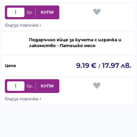
бр.
КУПИ
Бърза поръчка
Подаръчно яйце за кучета с играчка и
лакомство - Патешко месо
9.19
€
17.97
лв.
/
бр.
КУПИ
Бърза поръчка