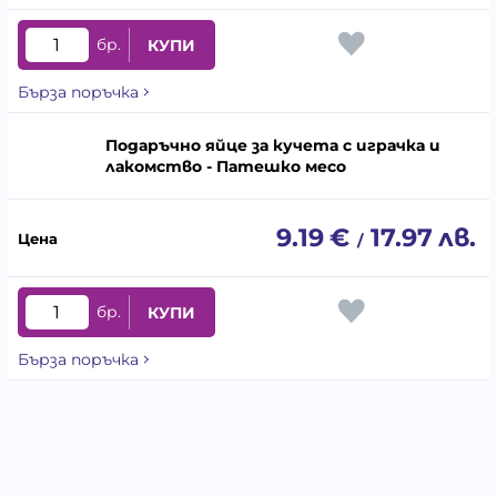
бр.
КУПИ
Бърза поръчка
Подаръчно яйце за кучета с играчка и
лакомство - Патешко месо
9.19
€
17.97
лв.
/
бр.
КУПИ
Бърза поръчка