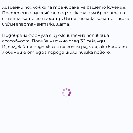
Хигиенни подложки за трениране на вашето кученце.
Постепенно изнасяйте подложката към вратата на
стаята, като го поощтрявате тогава, когато пишка
извън апартамента/къщата.
Подобрена формула с изключителна попиваща
способност. Попива напълно след 30 секунди.
Използвайте подложка с по-голям размер, ако вашият
любимец е от едра порода и/или пишка повече.