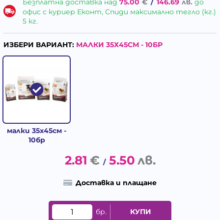
Безплатна доставка над
75.00
€
/
146.69
лв.
до
офис с куриер Еконт, Спиди максимално тегло (кг.)
5 кг.
ИЗБЕРИ ВАРИАНТ:
МАЛКИ 35Х45СМ - 10БР
малки 35х45см -
10бр
2.81
€
5.50
лв.
/
Доставка и плащане
бр.
КУПИ