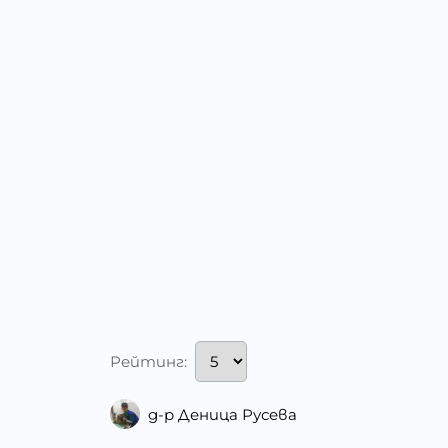
Рейтинг:
д-р Деница Русева