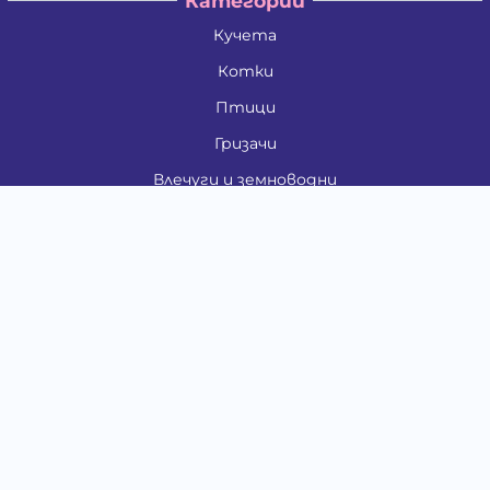
Категории
Кучета
Котки
Птици
Гризачи
Влечуги и земноводни
Риби
Други животни
За стопани
Контакти
"ИНСЪРТ.БГ" ООД
Тел.:
0879 801 808
E-mail:
shop#at#baubau.bg