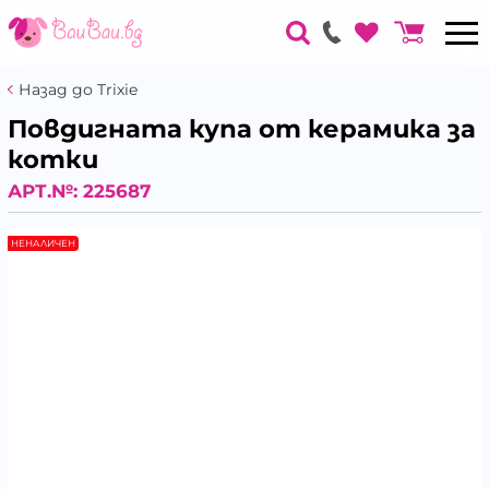
Назад до Trixie
Повдигната купа от керамика за
котки
АРТ.№:
225687
НЕНАЛИЧЕН