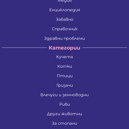
Медия
Енциклопедия
Забавно
Справочник
Здравни проблеми
Категории
Кучета
Котки
Птици
Гризачи
Влечуги и земноводни
Риби
Други животни
За стопани