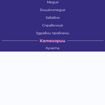
Медия
Енциклопедия
Забавно
Справочник
Здравни проблеми
Категории
Кучета
Котки
Птици
Гризачи
Влечуги и земноводни
Риби
Други животни
За стопани