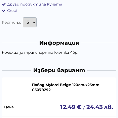
Други продукти за Кучета
Croci
Рейтинг:
Информация
Колелца за транспортна клетка 4бр.
Избери вариант
Повод Mylord Beige 120cm.x25mm. -
C5079292
12.49
€
24.43
лв.
/