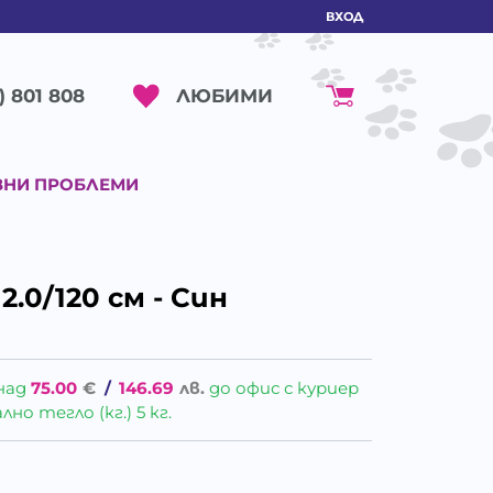
ВХОД
ЛЮБИМИ
) 801 808
ВНИ ПРОБЛЕМИ
.0/120 см - Син
над
75.00
€
/
146.69
лв.
до офис с куриер
о тегло (кг.) 5 кг.