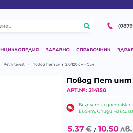
(0879
ЕНЦИКЛОПЕДИЯ
ЗАБАВНО
СПРАВОЧНИК
ЗДРА
Pet Interest
Повод Пет инт 2.0/120 см - Син
Повод Пет инт 2
АРТ.№:
214150
Безплатна доставка 
Еконт, Спиди максималн
5.37
€
10.50
лв.
/