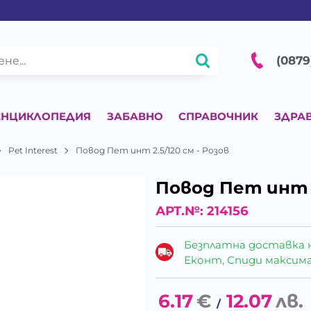
(0879
ЕНЦИКЛОПЕДИЯ
ЗАБАВНО
СПРАВОЧНИК
ЗДРА
Pet Interest
Повод Пет инт 2.5/120 см - Розов
Повод Пет инт 2
АРТ.№:
214156
Безплатна доставка 
Еконт, Спиди максималн
6.17
€
12.07
лв.
/