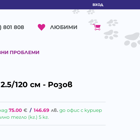
ВХОД
ЛЮБИМИ
) 801 808
ВНИ ПРОБЛЕМИ
.5/120 см - Розов
над
75.00
€
/
146.69
лв.
до офис с куриер
о тегло (кг.) 5 кг.