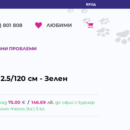
ВХОД
ЛЮБИМИ
) 801 808
ВНИ ПРОБЛЕМИ
.5/120 см - Зелен
над
75.00
€
/
146.69
лв.
до офис с куриер
о тегло (кг.) 5 кг.