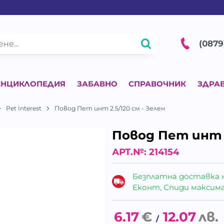
(0879
ЕНЦИКЛОПЕДИЯ
ЗАБАВНО
СПРАВОЧНИК
ЗДРА
Pet Interest
Повод Пет инт 2.5/120 см - Зелен
Повод Пет инт 2
АРТ.№:
214154
Безплатна доставка 
Еконт, Спиди максималн
6.17
€
12.07
лв.
/