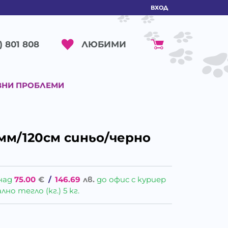
ВХОД
ЛЮБИМИ
) 801 808
ВНИ ПРОБЛЕМИ
мм/120см синьо/черно
над
75.00
€
/
146.69
лв.
до офис с куриер
о тегло (кг.) 5 кг.