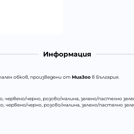
Информация
тален обков, произведени от
МиаЗоо
в България.
но, червено/черно, розово/малина, зелено/пастелно зеле
рно, червено/черно, розово/малина, зелено/пастелно зел