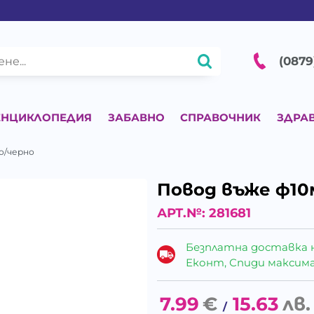
(0879
ЕНЦИКЛОПЕДИЯ
ЗАБАВНО
СПРАВОЧНИК
ЗДРА
о/черно
Повод въже ф10
АРТ.№:
281681
Безплатна доставка 
Еконт, Спиди максималн
7.99
€
15.63
лв.
/