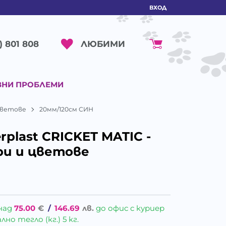
ВХОД
ЛЮБИМИ
) 801 808
ВНИ ПРОБЛЕМИ
 цветове
20мм/120см СИН
rplast CRICKET MATIC -
ри и цветове
над
75.00
€
/
146.69
лв.
до офис с куриер
о тегло (кг.) 5 кг.