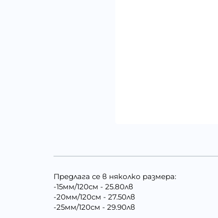
Предлага се в няколко размера:
-15мм/120см - 25.80лв
-20мм/120см - 27.50лв
-25мм/120см - 29.90лв