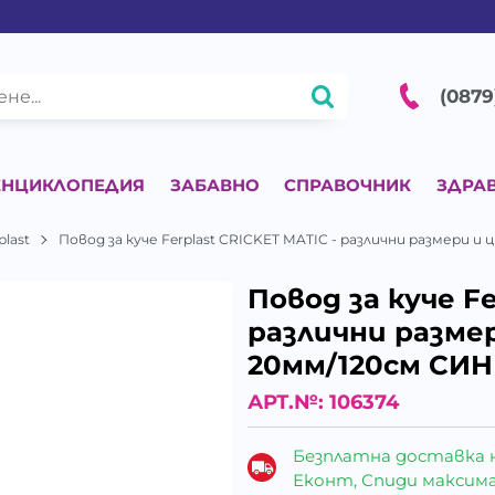
(0879
ЕНЦИКЛОПЕДИЯ
ЗАБАВНО
СПРАВОЧНИК
ЗДРА
plast
Повод за куче Ferplast CRICKET MATIC - различни размери и
Повод за куче Fe
различни разме
20мм/120см СИН
АРТ.№:
106374
Безплатна доставка 
Еконт, Спиди максималн