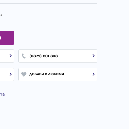
.
И
(0879) 801 808
ДОБАВИ В ЛЮБИМИ
та