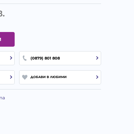
в.
И
(0879) 801 808
ДОБАВИ В ЛЮБИМИ
та