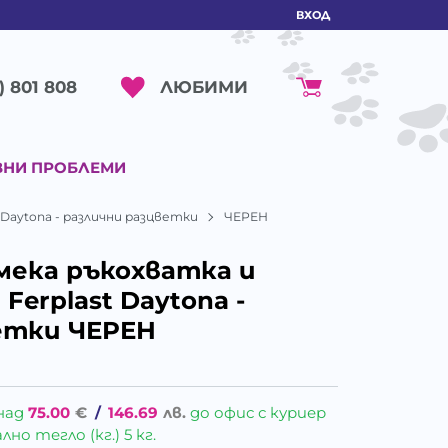
ВХОД
ЛЮБИМИ
) 801 808
ВНИ ПРОБЛЕМИ
 Daytona - различни разцветки
ЧЕРЕН
 мека ръкохватка и
Ferplast Daytona -
етки ЧЕРЕН
над
75.00
€
/
146.69
лв.
до офис с куриер
о тегло (кг.) 5 кг.