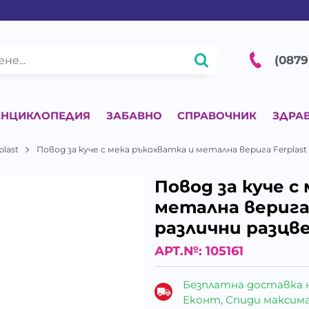
(0879
ЕНЦИКЛОПЕДИЯ
ЗАБАВНО
СПРАВОЧНИК
ЗДРА
plast
Повод за куче с мека ръкохватка и метална верига Ferplast
Повод за куче с
метална верига 
различни разцв
АРТ.№:
105161
Безплатна доставка 
Еконт, Спиди максималн