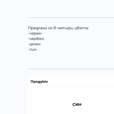
Предлага се в четири цвята:
-черен
-червен
-зелен
-син
Продукт
СИН